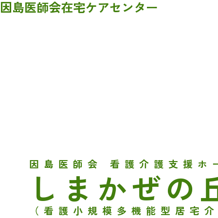
因島医師会
在宅ケアセンター
因島医師会 看護介護支援ホ
しまかぜの
（看護小規模多機能型居宅